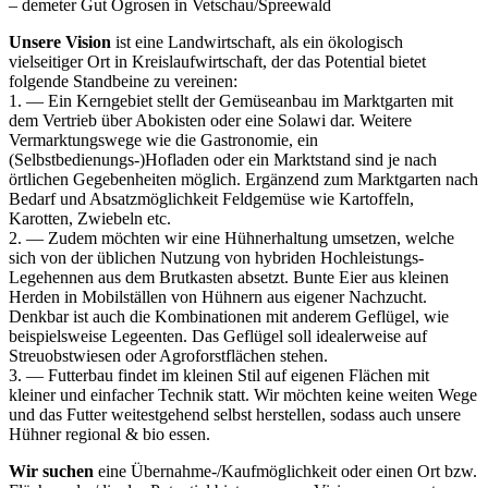
– demeter Gut Ogrosen in Vetschau/Spreewald
Unsere Vision
ist eine Landwirtschaft, als ein ökologisch
vielseitiger Ort in Kreislaufwirtschaft, der das Potential bietet
folgende Standbeine zu vereinen:
1. ― Ein Kerngebiet stellt der Gemüseanbau im Marktgarten mit
dem Vertrieb über Abokisten oder eine Solawi dar. Weitere
Vermarktungswege wie die Gastronomie, ein
(Selbstbedienungs-)Hofladen oder ein Marktstand sind je nach
örtlichen Gegebenheiten möglich. Ergänzend zum Marktgarten nach
Bedarf und Absatzmöglichkeit Feldgemüse wie Kartoffeln,
Karotten, Zwiebeln etc.
2. ― Zudem möchten wir eine Hühnerhaltung umsetzen, welche
sich von der üblichen Nutzung von hybriden Hochleistungs-
Legehennen aus dem Brutkasten absetzt. Bunte Eier aus kleinen
Herden in Mobilställen von Hühnern aus eigener Nachzucht.
Denkbar ist auch die Kombinationen mit anderem Geflügel, wie
beispielsweise Legeenten. Das Geflügel soll idealerweise auf
Streuobstwiesen oder Agroforstflächen stehen.
3. ― Futterbau findet im kleinen Stil auf eigenen Flächen mit
kleiner und einfacher Technik statt. Wir möchten keine weiten Wege
und das Futter weitestgehend selbst herstellen, sodass auch unsere
Hühner regional & bio essen.
Wir suchen
eine Übernahme-/Kaufmöglichkeit oder einen Ort bzw.