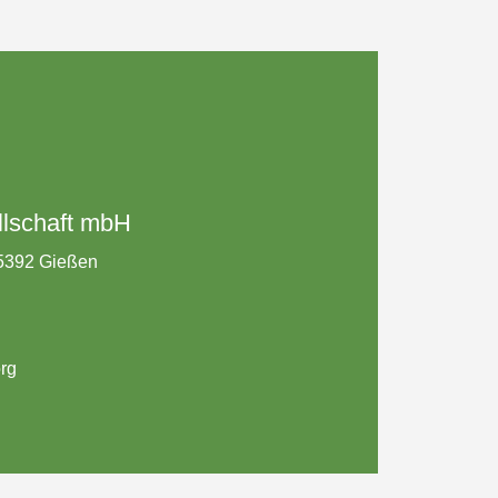
lschaft mbH
35392 Gießen
rg