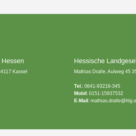
t Hessen
Hessische Landgesel
 34117 Kassel
Mathias Dralle, Aulweg 45 
Tel
.: 0641-93216-345
Mobil
: 0151-15937532
E-Mail
:
mathias.dralle@hlg.o
Get Direction